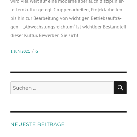
wird viel Wert auf eine moder­ne aber auch dis­zi­pli­nier­
te Lern­kul­tur gelegt. Grup­pen­ar­bei­ten, Pro­jekt­ar­bei­ten
bis hin zur Bear­bei­tung von wich­ti­gen Betriebs­auf­trä­
gen – „Abwechs­lungs­reich­tum“ ist wich­ti­ger Bestand­teil
die­ser Kul­tur. Bewer­ben Sie sich!
1. Juni 2021
G
NEUESTE BEITRÄGE