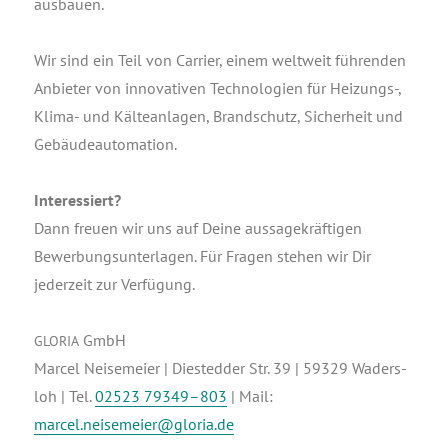
ausbauen.
Wir sind ein Teil von Car­ri­er, einem welt­weit füh­ren­den
Anbie­ter von inno­va­ti­ven Tech­no­lo­gien für Heizungs‑,
Kli­ma- und Käl­te­an­la­gen, Brand­schutz, Sicher­heit und
Gebäudeautomation.
Inter­es­siert?
Dann freu­en wir uns auf Dei­ne aus­sa­ge­kräf­ti­gen
Bewer­bungs­un­ter­la­gen. Für Fra­gen ste­hen wir Dir
jeder­zeit zur Verfügung.
GmbH
GLORIA
Mar­cel Nei­se­mei­er | Dies­ted­der Str. 39 | 59329 Waders­
loh | Tel.
02523 79349–803
| Mail:
marcel.neisemeier@gloria.de