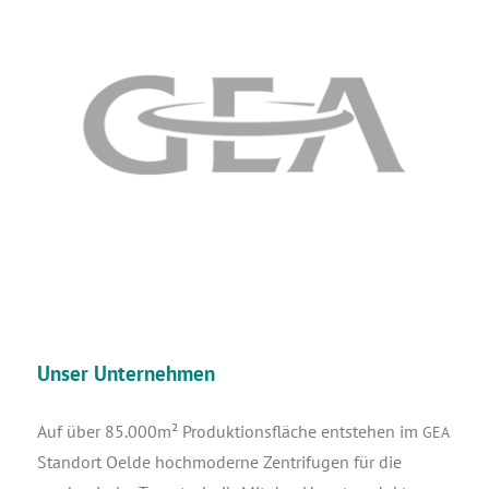
Unser Unternehme
n
Auf über 85.000m² Pro­duk­ti­ons­flä­che ent­ste­hen im
GEA
Stand­ort Oel­de hoch­mo­der­ne Zen­tri­fu­gen für die