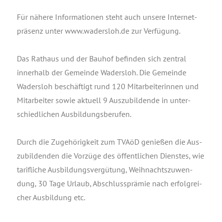
Für nähe­re Infor­ma­tio­nen steht auch unse­re Inter­net­
prä­senz unter www.wadersloh.de zur Verfügung.
Das Rat­haus und der Bau­hof befin­den sich zen­tral
inner­halb der Gemein­de Waders­loh. Die Gemein­de
Waders­loh beschäf­tigt rund 120 Mit­ar­bei­te­rin­nen und
Mit­ar­bei­ter sowie aktu­ell 9 Aus­zu­bil­den­de in unter­
schied­li­chen Ausbildungsberufen.
Durch die Zuge­hö­rig­keit zum TVA­öD genie­ßen die Aus­
zu­bil­den­den die Vor­zü­ge des öffent­li­chen Diens­tes, wie
tarif­li­che Aus­bil­dungs­ver­gü­tung, Weih­nachts­zu­wen­
dung, 30 Tage Urlaub, Abschluss­prä­mie nach erfolg­rei­
cher Aus­bil­dung etc.