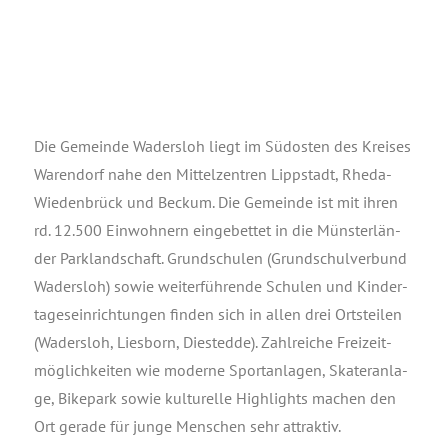
Die Gemein­de Waders­loh liegt im Süd­os­ten des Krei­ses
Waren­dorf nahe den Mit­tel­zen­tren Lipp­stadt, Rhe­da-
Wie­den­brück und Beckum. Die Gemein­de ist mit ihren
rd. 12.500 Ein­woh­nern ein­ge­bet­tet in die Müns­ter­län­
der Park­land­schaft. Grund­schu­len (Grund­schul­ver­bund
Waders­loh) sowie wei­ter­füh­ren­de Schu­len und Kin­der­
ta­ges­ein­rich­tun­gen fin­den sich in allen drei Orts­tei­len
(Waders­loh, Lies­born, Dies­ted­de). Zahl­rei­che Frei­zeit­
mög­lich­kei­ten wie moder­ne Sport­an­la­gen, Ska­ter­an­la­
ge, Bike­park sowie kul­tu­rel­le High­lights machen den
Ort gera­de für jun­ge Men­schen sehr attraktiv.