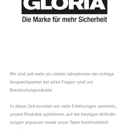
Wir sind seit mehr als sie­ben Jahr­zehn­ten der rich­ti­ge
Ansprech­part­ner bei allen Fra­gen rund um
Brandschutzprodukte.
In die­ser Zeit konn­ten wir vie­le Erfah­run­gen sam­meln,
unse­re Pro­duk­te opti­mie­ren, auf die heu­ti­gen Anfor­de­
run­gen anpas­sen sowie unser Team kon­ti­nu­ier­lich