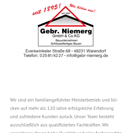
Wir sind ein fami­li­en­ge­führ­ter Meis­ter­be­trieb und bli­
cken auf mehr als 120 Jah­re erfolg­rei­che Erfah­rung
und zufrie­de­ne Kun­den zurück. Unser Team besteht
aus­schließ­lich aus qua­li­fi­zier­ten Fach­kräf­ten. Wir