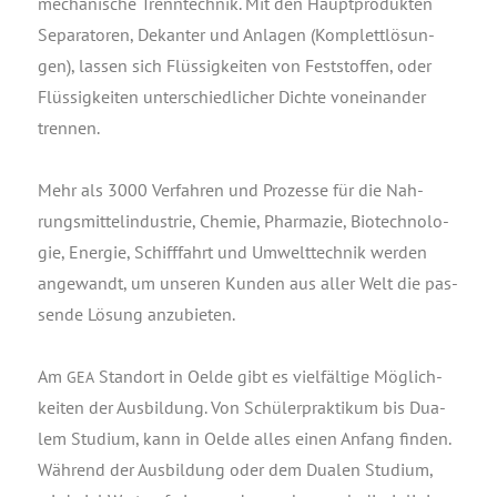
mecha­ni­sche Trenn­tech­nik. Mit den Haupt­pro­duk­ten
Sepa­ra­to­ren, Dekan­ter und Anla­gen (Kom­plett­lö­sun­
gen), las­sen sich Flüs­sig­kei­ten von Fest­stof­fen, oder
Flüs­sig­kei­ten unter­schied­li­cher Dich­te von­ein­an­der
trennen.
Mehr als 3000 Ver­fah­ren und Pro­zes­se für die Nah­
rungs­mit­tel­in­dus­trie, Che­mie, Phar­ma­zie, Bio­tech­no­lo­
gie, Ener­gie, Schiff­fahrt und Umwelt­tech­nik wer­den
ange­wandt, um unse­ren Kun­den aus aller Welt die pas­
sen­de Lösung anzubieten.
Am
Stand­ort in Oel­de gibt es viel­fäl­ti­ge Mög­lich­
GEA
kei­ten der Aus­bil­dung. Von Schü­ler­prak­ti­kum bis Dua­
lem Stu­di­um, kann in Oel­de alles einen Anfang fin­den.
Wäh­rend der Aus­bil­dung oder dem Dua­len Stu­di­um,