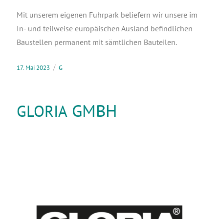
Mit unse­rem eige­nen Fuhr­park belie­fern wir unse­re im
In- und teil­wei­se euro­päi­schen Aus­land befind­li­chen
Bau­stel­len per­ma­nent mit sämt­li­chen Bauteilen.
17. Mai 2023
G
GMBH
GLORIA