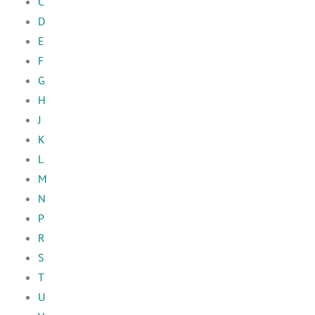
C
D
E
F
G
H
J
K
L
M
N
P
R
S
T
U