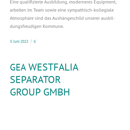
Eine qua­li­fi­zier­te Aus­bil­dung, moder­ne­res Equip­ment,
arbei­ten im Team sowie eine sym­pa­thisch-kol­le­gia­le
Atmo­sphä­re sind das Aus­hän­ge­schild unse­rer aus­bil­
dungs­freu­di­gen Kommune.
3. Juni 2022
G
WESTFALIA
GEA
SEPARATOR
GROUP GMBH