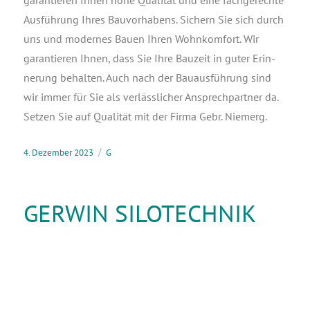
garan­tie­ren Ihnen hohe Qua­li­tät und eine fach­ge­rech­te
Aus­füh­rung Ihres Bau­vor­ha­bens. Sichern Sie sich durch
uns und moder­nes Bau­en Ihren Wohn­kom­fort. Wir
garan­tie­ren Ihnen, dass Sie Ihre Bau­zeit in guter Erin­
ne­rung behal­ten. Auch nach der Bau­aus­füh­rung sind
wir immer für Sie als ver­läss­li­cher Ansprech­part­ner da.
Set­zen Sie auf Qua­li­tät mit der Fir­ma Gebr. Niemerg.
4. Dezember 2023
G
GERWIN SILOTECHNIK