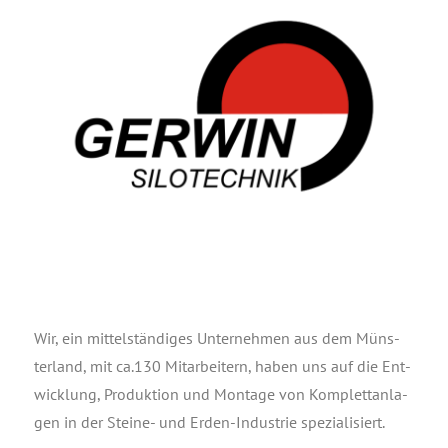
Wir, ein mit­tel­stän­di­ges Unter­neh­men aus dem Müns­
ter­land, mit ca.130 Mit­ar­bei­tern, haben uns auf die Ent­
wick­lung, Pro­duk­ti­on und Mon­ta­ge von Kom­plett­an­la­
gen in der Stei­ne- und Erden-Indus­trie spe­zia­li­siert.