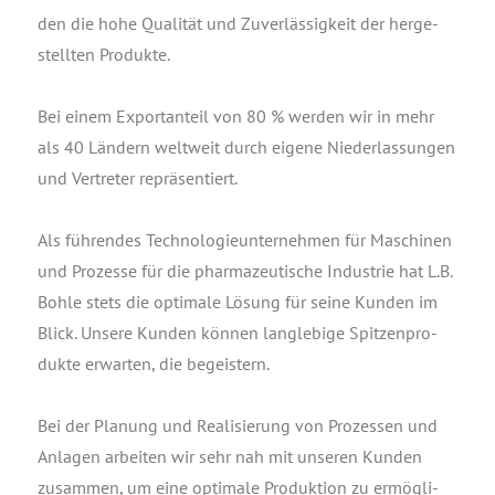
den die hohe Qua­li­tät und Zuver­läs­sig­keit der her­ge­
stell­ten Produkte.
Bei einem Export­an­teil von 80 % wer­den wir in mehr
als 40 Län­dern welt­weit durch eige­ne Nie­der­las­sun­gen
und Ver­tre­ter repräsentiert.
Als füh­ren­des Tech­no­lo­gie­un­ter­neh­men für Maschi­nen
und Pro­zes­se für die phar­ma­zeu­ti­sche Indus­trie hat L.B.
Boh­le stets die opti­ma­le Lösung für sei­ne Kun­den im
Blick. Unse­re Kun­den kön­nen lang­le­bi­ge Spit­zen­pro­
duk­te erwar­ten, die begeistern.
Bei der Pla­nung und Rea­li­sie­rung von Pro­zes­sen und
Anla­gen arbei­ten wir sehr nah mit unse­ren Kun­den
zusam­men, um eine opti­ma­le Pro­duk­ti­on zu ermög­li­