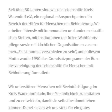
Seit über 30 Jah­ren sind wir, die Lebens­hil­fe Kreis
Waren­dorf e.V., ein regio­na­ler Ansprech­part­ner im
Bereich der Hil­fen für Men­schen mit Behin­de­rung. Wir
arbei­ten inten­siv mit kom­mu­na­len und ande­ren staat­li­
chen Stel­len, mit Insti­tu­tio­nen der frei­en Wohl­fahrts­
pfle­ge sowie mit kirch­li­chen Orga­ni­sa­tio­nen zusam­
men. „Es ist nor­mal ver­schie­den zu sein“, unter die­sem
Mot­to wur­de 1990 das Grund­satz­pro­gramm der Bun­
des­ver­ei­ni­gung der Lebens­hil­fe für Men­schen mit
Behin­de­rung formuliert.
Wir unter­stüt­zen Men­schen mit Beein­träch­ti­gung im
Kreis Waren­dorf dar­in, ihre Per­sön­lich­keit zu ent­fal­ten
und zu ent­wi­ckeln, damit sie selbst­be­stimmt leben
kön­nen. Dabei set­zen wir uns stets für ein gutes