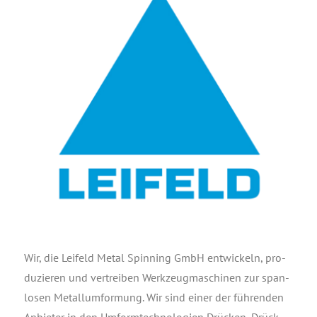
Wir, die Lei­feld Metal Spin­ning GmbH ent­wi­ckeln, pro­
du­zie­ren und ver­trei­ben Werk­zeug­ma­schi­nen zur span­
lo­sen Metall­um­for­mung. Wir sind einer der füh­ren­den
Anbie­ter in den Umform­tech­no­lo­gien Drü­cken, Drück­