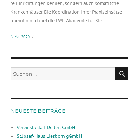
re Ein­rich­tun­gen ken­nen, son­dern auch soma­ti­sche
Kran­ken­häu­ser. Die Koor­di­na­ti­on Ihrer Pra­xis­ein­sät­ze
über­nimmt dabei die LWL-Aka­de­mie für Sie.
6. Mai 2020
L
NEUESTE BEITRÄGE
Vereinsbedarf Deitert GmbH
St.Josef-Haus Liesborn gGmbH