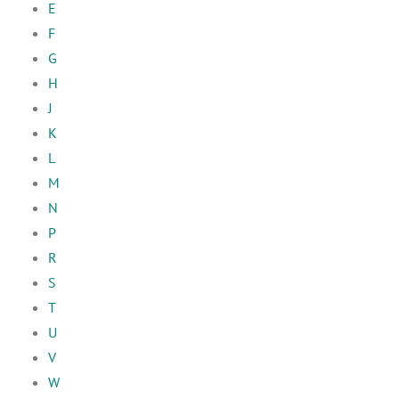
E
F
G
H
J
K
L
M
N
P
R
S
T
U
V
W