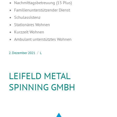
Nach­mit­tags­be­treu­ung (15 Plus)
Fami­li­en­un­ter­stüt­zen­der Dienst
Schul­as­sis­tenz
Sta­tio­nä­res Wohnen
Kurz­zeit Wohnen
Ambu­lant unter­stütz­tes Wohnen
2. Dezember 2021
L
LEIFELD METAL
SPINNING GMBH