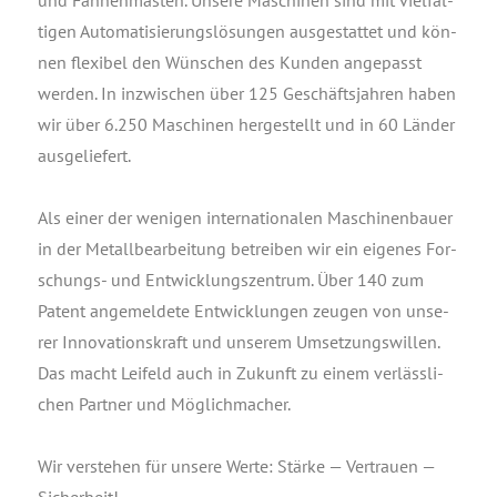
ti­gen Auto­ma­ti­sie­rungs­lö­sun­gen aus­ge­stat­tet und kön­
nen fle­xi­bel den Wün­schen des Kun­den ange­passt
wer­den. In inzwi­schen über 125 Geschäfts­jah­ren haben
wir über 6.250 Maschi­nen her­ge­stellt und in 60 Län­der
ausgeliefert.
Als einer der weni­gen inter­na­tio­na­len Maschi­nen­bau­er
in der Metall­be­ar­bei­tung betrei­ben wir ein eige­nes For­
schungs- und Ent­wick­lungs­zen­trum. Über 140 zum
Patent ange­mel­de­te Ent­wick­lun­gen zeu­gen von unse­
rer Inno­va­ti­ons­kraft und unse­rem Umset­zungs­wil­len.
Das macht Lei­feld auch in Zukunft zu einem ver­läss­li­
chen Part­ner und Möglichmacher.
Wir ver­ste­hen für unse­re Wer­te: Stär­ke — Ver­trau­en —
Sicherheit!