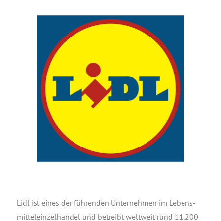
Lidl ist eines der füh­ren­den Unter­neh­men im Lebens­
mit­tel­ein­zel­han­del und betreibt welt­weit rund 11.200