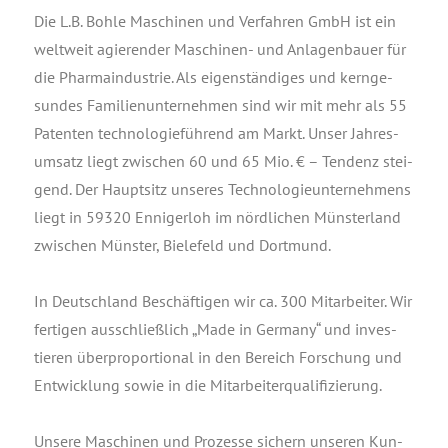
Die L.B. Boh­le Maschi­nen und Ver­fah­ren GmbH ist ein
welt­weit agie­ren­der Maschi­nen- und Anla­gen­bau­er für
die Phar­ma­in­dus­trie. Als eigen­stän­di­ges und kern­ge­
sun­des Fami­li­en­un­ter­neh­men sind wir mit mehr als 55
Paten­ten tech­no­lo­gie­füh­rend am Markt. Unser Jah­res­
um­satz liegt zwi­schen 60 und 65 Mio. € – Ten­denz stei­
gend. Der Haupt­sitz unse­res Tech­no­lo­gie­un­ter­neh­mens
liegt in 59320 Enni­ger­loh im nörd­li­chen Müns­ter­land
zwi­schen Müns­ter, Bie­le­feld und Dortmund.
In Deutsch­land Beschäf­ti­gen wir ca. 300 Mit­ar­bei­ter. Wir
fer­ti­gen aus­schließ­lich „Made in Ger­ma­ny“ und inves­
tie­ren über­pro­por­tio­nal in den Bereich For­schung und
Ent­wick­lung sowie in die Mitarbeiterqualifizierung.
Unse­re Maschi­nen und Pro­zes­se sichern unse­ren Kun­