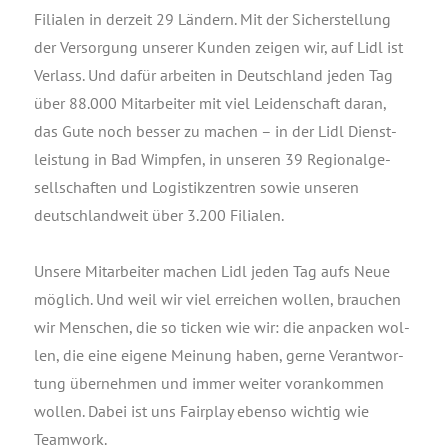
Filia­len in der­zeit 29 Län­dern. Mit der Sicher­stel­lung
der Ver­sor­gung unse­rer Kun­den zei­gen wir, auf Lidl ist
Ver­lass. Und dafür arbei­ten in Deutsch­land jeden Tag
über 88.000 Mit­ar­bei­ter mit viel Lei­den­schaft dar­an,
das Gute noch bes­ser zu machen – in der Lidl Dienst­
leis­tung in Bad Wimp­fen, in unse­ren 39 Regio­nal­ge­
sell­schaf­ten und Logis­tik­zen­tren sowie unse­ren
deutsch­land­weit über 3.200 Filialen.
Unse­re Mit­ar­bei­ter machen Lidl jeden Tag aufs Neue
mög­lich. Und weil wir viel errei­chen wol­len, brau­chen
wir Men­schen, die so ticken wie wir: die anpa­cken wol­
len, die eine eige­ne Mei­nung haben, ger­ne Ver­ant­wor­
tung über­neh­men und immer wei­ter vor­an­kom­men
wol­len. Dabei ist uns Fair­play eben­so wich­tig wie
Teamwork.