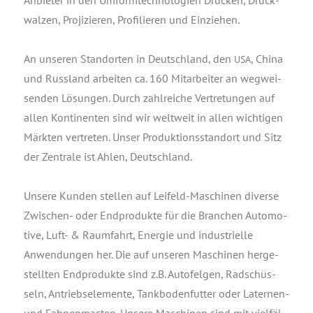
wal­zen, Pro­ji­zie­ren, Pro­fi­lie­ren und Einziehen.
An unse­ren Stand­or­ten in Deutsch­land, den
, Chi­na
USA
und Russ­land arbei­ten ca. 160 Mit­ar­bei­ter an weg­wei­
sen­den Lösun­gen. Durch zahl­rei­che Ver­tre­tun­gen auf
allen Kon­ti­nen­ten sind wir welt­weit in allen wich­ti­gen
Märk­ten ver­tre­ten. Unser Pro­duk­ti­ons­stand­ort und Sitz
der Zen­tra­le ist Ahlen, Deutschland.
Unse­re Kun­den stel­len auf Lei­feld-Maschi­nen diver­se
Zwi­schen- oder End­pro­duk­te für die Bran­chen Auto­mo­
ti­ve, Luft- & Raum­fahrt, Ener­gie und indus­tri­el­le
Anwen­dun­gen her. Die auf unse­ren Maschi­nen her­ge­
stell­ten End­pro­duk­te sind z.B. Auto­fel­gen, Rad­schüs­
seln, Antriebs­ele­men­te, Tank­bo­den­fut­ter oder Later­nen-
und Fah­nen­mas­ten. Unse­re Maschi­nen sind mit viel­fäl­