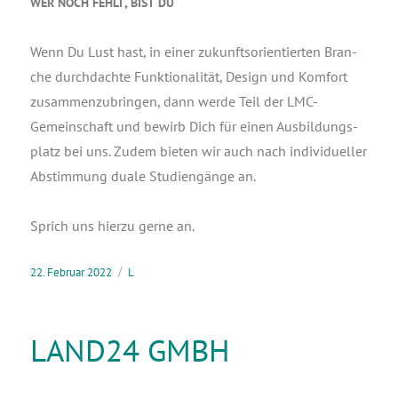
,
WER
NOCH
FEHLT
BIST
DU
Wenn Du Lust hast, in einer zukunfts­ori­en­tier­ten Bran­
che durch­dach­te Funk­tio­na­li­tät, Design und Kom­fort
zusam­men­zu­brin­gen, dann wer­de Teil der LMC-
Gemein­schaft und bewirb Dich für einen Aus­bil­dungs­
platz bei uns. Zudem bie­ten wir auch nach indi­vi­du­el­ler
Abstim­mung dua­le Stu­di­en­gän­ge an.
Sprich uns hier­zu ger­ne an.
22. Februar 2022
L
LAND24 GMBH