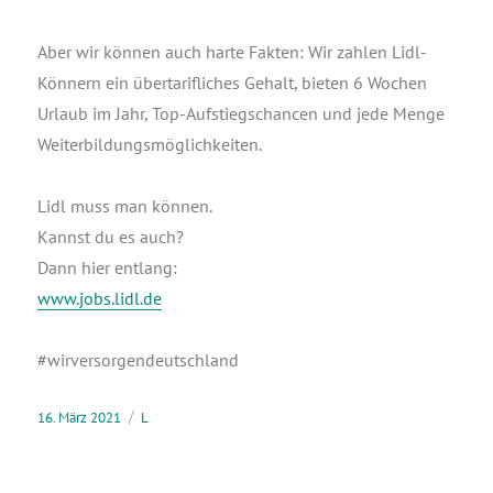
Aber wir kön­nen auch har­te Fak­ten: Wir zah­len Lidl-
Kön­nern ein über­ta­rif­li­ches Gehalt, bie­ten 6 Wochen
Urlaub im Jahr, Top-Auf­stiegs­chan­cen und jede Men­ge
Weiterbildungsmöglichkeiten.
Lidl muss man kön­nen.
Kannst du es auch?
Dann hier ent­lang:
www.jobs.lidl.de
#wir­ver­sor­gen­deutsch­land
16. März 2021
L