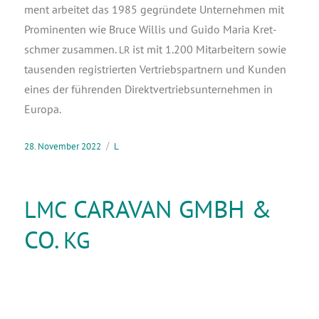
ment arbei­tet das 1985 gegrün­de­te Unter­neh­men mit
Pro­mi­nen­ten wie Bruce Wil­lis und Gui­do Maria Kret­
schmer zusam­men.
ist mit 1.200 Mit­ar­bei­tern sowie
LR
tau­sen­den regis­trier­ten Ver­triebs­part­nern und Kun­den
eines der füh­ren­den Direkt­ver­triebs­un­ter­neh­men in
Europa.
28. November 2022
L
CARAVAN GMBH &
LMC
CO.
KG