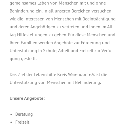
gemein­sa­mes Leben von Men­schen mit und ohne
Behin­de­rung ein. In all unse­ren Berei­chen ver­su­chen
wir, die Inter­es­sen von Men­schen mit Beein­träch­ti­gung
und deren Ange­hö­ri­gen zu ver­tre­ten und ihnen im All­
tag Hil­fe­stel­lun­gen zu geben. Für die­se Men­schen und
ihren Fami­li­en wer­den Ange­bo­te zur För­de­rung und
Unter­stüt­zung in Schu­le, Arbeit und Frei­zeit zur Ver­fü­
gung gestellt.
Das Ziel der Lebens­hil­fe Kreis Waren­dorf e.V. ist die
Unter­stüt­zung von Men­schen mit Behinderung.
Unse­re Angebote:
Bera­tung
Frei­zeit