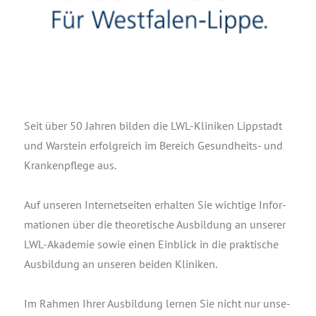
Seit über 50 Jah­ren bil­den die LWL-Kli­ni­ken Lipp­stadt
und War­stein erfolg­reich im Bereich Gesund­heits- und
Kran­ken­pfle­ge aus.
Auf unse­ren Inter­net­sei­ten erhal­ten Sie wich­ti­ge Infor­
ma­tio­nen über die theo­re­ti­sche Aus­bil­dung an unse­rer
LWL-Aka­de­mie sowie einen Ein­blick in die prak­ti­sche
Aus­bil­dung an unse­ren bei­den Kliniken.
Im Rah­men Ihrer Aus­bil­dung ler­nen Sie nicht nur unse­