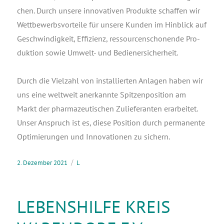
chen. Durch unse­re inno­va­ti­ven Pro­duk­te schaf­fen wir
Wett­be­werbs­vor­tei­le für unse­re Kun­den im Hin­blick auf
Geschwin­dig­keit, Effi­zi­enz, res­sour­cen­scho­nen­de Pro­
duk­ti­on sowie Umwelt- und Bedienersicherheit.
Durch die Viel­zahl von instal­lier­ten Anla­gen haben wir
uns eine welt­weit aner­kann­te Spit­zen­po­si­ti­on am
Markt der phar­ma­zeu­ti­schen Zulie­fe­ran­ten erar­bei­tet.
Unser Anspruch ist es, die­se Posi­ti­on durch per­ma­nen­te
Opti­mie­run­gen und Inno­va­tio­nen zu sichern.
2. Dezember 2021
L
LEBENSHILFE KREIS