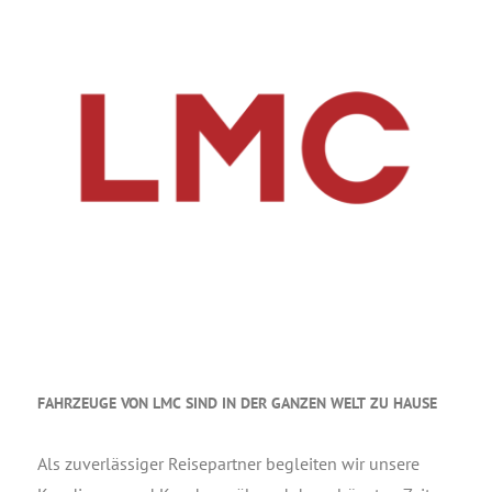
FAHRZEUGE
VON
LMC
SIND
IN
DER
GANZEN
WELT
ZU
HAUSE
Als zuver­läs­si­ger Rei­se­part­ner beglei­ten wir unse­re