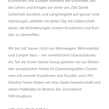
Kun­din­nen und Kun­den wäh­rend der schöns­ten Zeit
des Jah­res und brin­gen sie sicher ans Ziel. Damit
Sicher­heit, Kom­fort, und Lang­le­big­keit auf gan­zer Linie
über­zeu­gen, arbei­ten wir jeden Tag mit Lei­den­schaft
dar­an, die Anfor­de­run­gen unse­rer Kun­din­nen und Kun­
den zu übertreffen.
Wir bei
bau­en nicht nur Wohn­wa­gen, Wohn­mo­bi­le
LMC
und Cam­per Vans – wir ver­wirk­li­chen Urlaubs­träu­me.
Als Teil der Erwin Hymer Group gehö­ren wir zur füh­ren­
den euro­päi­schen Mar­ke im Cara­va­ning­sek­tor. Zusam­
men mit unse­ren Kun­din­nen und Kun­den und LMC-
Händler*innen bil­den wir eine star­ke Gemein­schaft und
set­zen Maß­stä­be im Bereich des inno­va­ti­ven
Fahrzeugbaus.