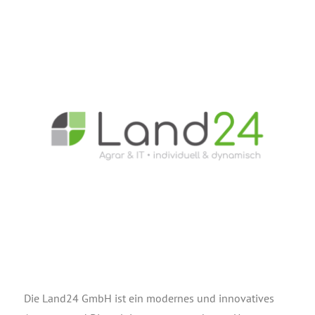
Die Land24 GmbH ist ein moder­nes und inno­va­ti­ves