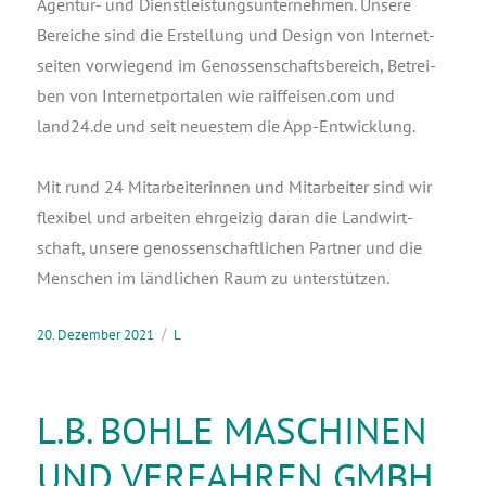
Agen­tur- und Dienst­leis­tungs­un­ter­neh­men. Unse­re
Berei­che sind die Erstel­lung und Design von Inter­net­
sei­ten vor­wie­gend im Genos­sen­schafts­be­reich, Betrei­
ben von Inter­net­por­ta­len wie raiffeisen.com und
land24.de und seit neu­es­tem die App-Entwicklung.
Mit rund 24 Mit­ar­bei­te­rin­nen und Mit­ar­bei­ter sind wir
fle­xi­bel und arbei­ten ehr­gei­zig dar­an die Land­wirt­
schaft, unse­re genos­sen­schaft­li­chen Part­ner und die
Men­schen im länd­li­chen Raum zu unterstützen.
20. Dezember 2021
L
L.B. BOHLE MASCHINEN
UND VERFAHREN GMBH