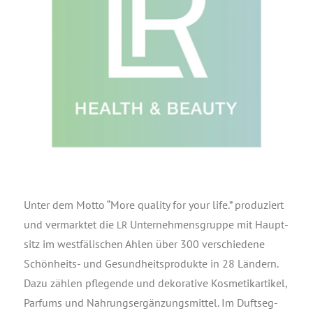
Unter dem Mot­to “More qua­li­ty for your life.” pro­du­ziert
und ver­mark­tet die
Unter­neh­mens­grup­pe mit Haupt­
LR
sitz im west­fä­li­schen Ahlen über 300 ver­schie­de­ne
Schön­heits- und Gesund­heits­pro­duk­te in 28 Län­dern.
Dazu zäh­len pfle­gen­de und deko­ra­ti­ve Kos­me­tik­ar­ti­kel,
Par­fums und Nah­rungs­er­gän­zungs­mit­tel. Im Duft­seg­