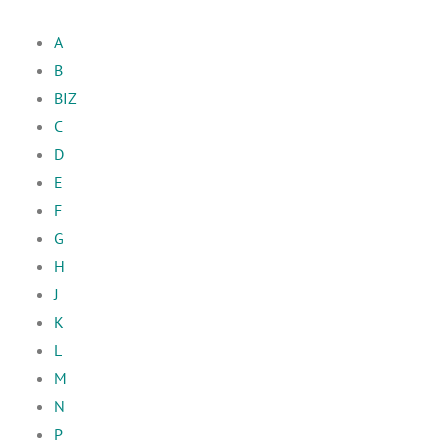
A
B
BIZ
C
D
E
F
G
H
J
K
L
M
N
P