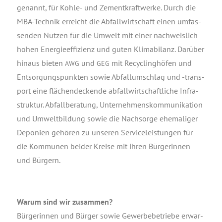
genannt, für Koh­le- und Zement­kraft­wer­ke. Durch die
MBA-Tech­nik erreicht die Abfall­wirt­schaft einen umfas­
sen­den Nut­zen für die Umwelt mit einer nach­weis­lich
hohen Ener­gie­ef­fi­zi­enz und guten Kli­ma­bi­lanz. Dar­über
hin­aus bie­ten
und
mit Recy­cling­hö­fen und
AWG
GEG
Ent­sor­gungs­punk­ten sowie Abfall­um­schlag und ‑trans­
port eine flä­chen­de­cken­de abfall­wirt­schaft­li­che Infra­
struk­tur. Abfall­be­ra­tung, Unter­neh­mens­kom­mu­ni­ka­ti­on
und Umwelt­bil­dung sowie die Nach­sor­ge ehe­ma­li­ger
Depo­nien gehö­ren zu unse­ren Ser­vice­leis­tun­gen für
die Kom­mu­nen bei­der Krei­se mit ihren Bür­ge­rin­nen
und Bürgern.
War­um sind wir zusam­men?
Bür­ge­rin­nen und Bür­ger sowie Gewer­be­be­trie­be erwar­