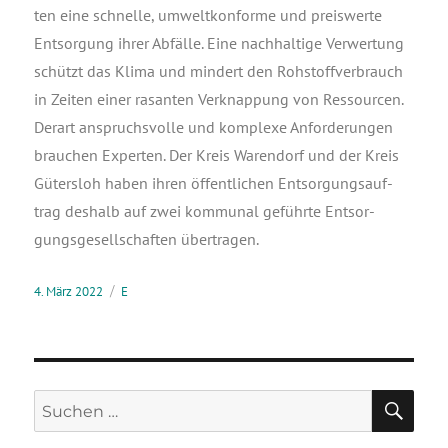
ten eine schnel­le, umwelt­kon­for­me und preis­wer­te
Ent­sor­gung ihrer Abfäl­le. Eine nach­hal­ti­ge Ver­wer­tung
schützt das Kli­ma und min­dert den Roh­stoff­ver­brauch
in Zei­ten einer rasan­ten Ver­knap­pung von Res­sour­cen.
Der­art anspruchs­vol­le und kom­ple­xe Anfor­de­run­gen
brau­chen Exper­ten. Der Kreis Waren­dorf und der Kreis
Güters­loh haben ihren öffent­li­chen Ent­sor­gungs­auf­
trag des­halb auf zwei kom­mu­nal geführ­te Ent­sor­
gungs­ge­sell­schaf­ten übertragen.
4. März 2022
E