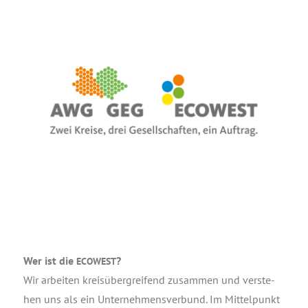
Wer ist die
?
ECOWEST
Wir arbei­ten kreis­über­grei­fend zusam­men und ver­ste­
hen uns als ein Unter­neh­mens­ver­bund. Im Mit­tel­punkt