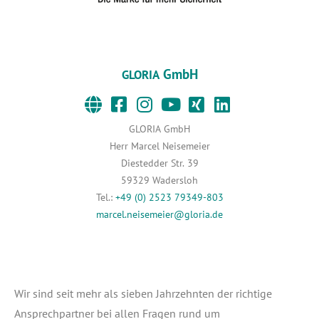
GmbH
GLORIA
GLORIA GmbH
Herr Marcel Neisemeier
Diestedder Str. 39
59329 Wadersloh
Tel.:
+49 (0) 2523 79349-803
marcel.neisemeier@gloria.de
Wir sind seit mehr als sie­ben Jahr­zehn­ten der rich­ti­ge
Ansprech­part­ner bei allen Fra­gen rund um