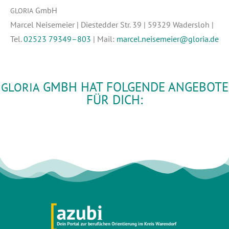
GmbH
GLORIA
Mar­cel Nei­se­mei­er | Dies­ted­der Str. 39 | 59329 Waders­loh |
Tel.
02523 79349–803
| Mail:
marcel.neisemeier@gloria.de
GMBH HAT FOLGENDE ANGEBOTE
GLORIA
FÜR DICH: