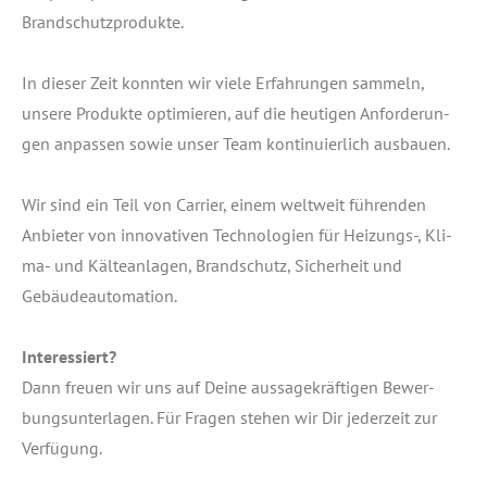
Brandschutzprodukte.
In die­ser Zeit konn­ten wir vie­le Erfah­run­gen sam­meln,
unse­re Pro­duk­te opti­mie­ren, auf die heu­ti­gen Anfor­de­run­
gen anpas­sen sowie unser Team kon­ti­nu­ier­lich ausbauen.
Wir sind ein Teil von Car­ri­er, einem welt­weit füh­ren­den
Anbie­ter von inno­va­ti­ven Tech­no­lo­gien für Heizungs‑, Kli­
ma- und Käl­te­an­la­gen, Brand­schutz, Sicher­heit und
Gebäudeautomation.
Inter­es­siert?
Dann freu­en wir uns auf Dei­ne aus­sa­ge­kräf­ti­gen Bewer­
bungs­un­ter­la­gen. Für Fra­gen ste­hen wir Dir jeder­zeit zur
Verfügung.