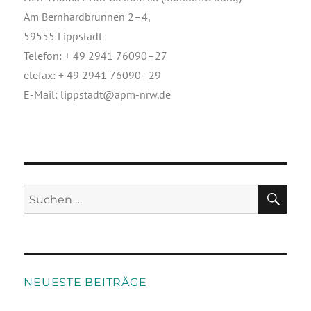
Am Bern­hard­brun­nen 2–4,
59555 Lippstadt
Tele­fon: + 49 2941 76090–27
ele­fax: + 49 2941 76090–29
E‑Mail:
lippstadt@apm-nrw.de
NEUESTE BEITRÄGE