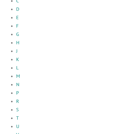
C
D
E
F
G
H
J
K
L
M
N
P
R
S
T
U