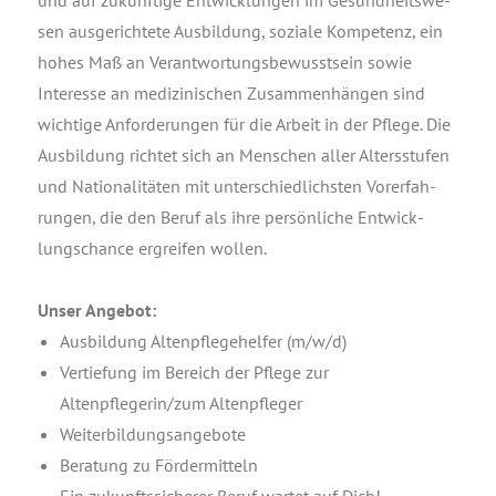
und auf zukünf­ti­ge Ent­wick­lun­gen im Gesund­heits­we­
sen aus­ge­rich­te­te Aus­bil­dung, sozia­le Kom­pe­tenz, ein
hohes Maß an Ver­ant­wor­tungs­be­wusst­sein sowie
Inter­es­se an medi­zi­ni­schen Zusam­men­hän­gen sind
wich­ti­ge Anfor­de­run­gen für die Arbeit in der Pfle­ge. Die
Aus­bil­dung rich­tet sich an Men­schen aller Alters­stu­fen
und Natio­na­li­tä­ten mit unter­schied­lichs­ten Vor­er­fah­
run­gen, die den Beruf als ihre per­sön­li­che Ent­wick­
lungs­chan­ce ergrei­fen wollen.
Unser Ange­bot:
Aus­bil­dung Alten­pfle­ge­hel­fer (m/w/d)
Ver­tie­fung im Bereich der Pfle­ge zur
Altenpflegerin/zum Altenpfleger
Wei­ter­bil­dungs­an­ge­bo­te
Bera­tung zu Fördermitteln