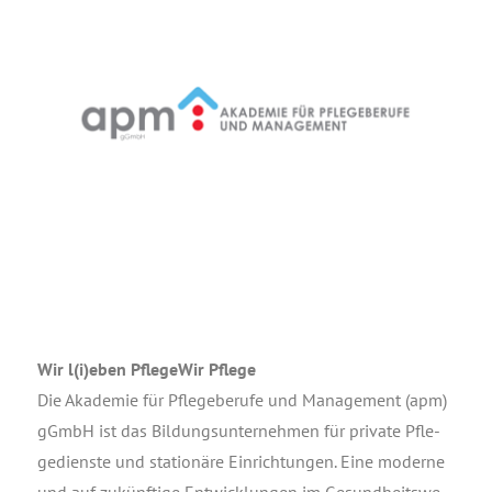
Wir l(i)eben Pfle­ge­Wir Pflege
Die Aka­de­mie für Pfle­ge­be­ru­fe und Manage­ment (apm)
gGmbH ist das Bil­dungs­un­ter­neh­men für pri­va­te Pfle­
ge­diens­te und sta­tio­nä­re Ein­rich­tun­gen. Eine moder­ne