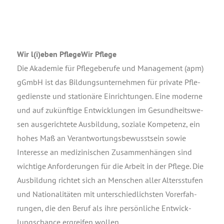
Wir l(i)eben Pfle­ge­Wir Pflege
Die Aka­de­mie für Pfle­ge­be­ru­fe und Manage­ment (apm)
gGmbH ist das Bil­dungs­un­ter­neh­men für pri­va­te Pfle­
ge­diens­te und sta­tio­nä­re Ein­rich­tun­gen. Eine moder­ne
und auf zukünf­ti­ge Ent­wick­lun­gen im Gesund­heits­we­
sen aus­ge­rich­te­te Aus­bil­dung, sozia­le Kom­pe­tenz, ein
hohes Maß an Ver­ant­wor­tungs­be­wusst­sein sowie
Inter­es­se an medi­zi­ni­schen Zusam­men­hän­gen sind
wich­ti­ge Anfor­de­run­gen für die Arbeit in der Pfle­ge. Die
Aus­bil­dung rich­tet sich an Men­schen aller Alters­stu­fen
und Natio­na­li­tä­ten mit unter­schied­lichs­ten Vor­er­fah­
run­gen, die den Beruf als ihre per­sön­li­che Ent­wick­
lungs­chan­ce ergrei­fen wollen.