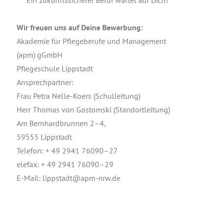
Ein zukunfts­si­che­rer Beruf war­tet auf Dich!
Wir freu­en uns auf Dei­ne Bewerbung:
Aka­de­mie für Pfle­ge­be­ru­fe und Manage­ment
(apm) gGmbH
Pfle­ge­schu­le Lippstadt
Ansprechpartner:
Frau Petra Nel­le-Koers (Schul­lei­tung)
Herr Tho­mas von Gostom­ski (Stand­ort­lei­tung)
Am Bern­hard­brun­nen 2–4,
59555 Lippstadt
Tele­fon: + 49 2941 76090–27
ele­fax: + 49 2941 76090–29
E‑Mail:
lippstadt@apm-nrw.de