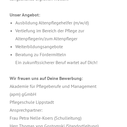
Unser Ange­bot:
Aus­bil­dung Alten­pfle­ge­hel­fer (m/w/d)
Ver­tie­fung im Bereich der Pfle­ge zur
Altenpflegerin/zum Altenpfleger
Wei­ter­bil­dungs­an­ge­bo­te
Bera­tung zu Fördermitteln
Ein zukunfts­si­che­rer Beruf war­tet auf Dich!
Wir freu­en uns auf Dei­ne Bewerbung:
Aka­de­mie für Pfle­ge­be­ru­fe und Manage­ment
(apm) gGmbH
Pfle­ge­schu­le Lippstadt
Ansprechpartner:
Frau Petra Nel­le-Koers (Schul­lei­tung)
Herr Tho­mas von Gostom­ski (Stand­ort­lei­tung)