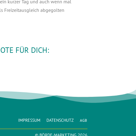
uns ein kur­zer Tag und auch wenn mal
s Frei­zeit­aus­gleich abge­gol­ten
OTE FÜR DICH:
IMPRESSUM
DATENSCHUTZ
AGB
© BÖRDE-MARKETING 2026