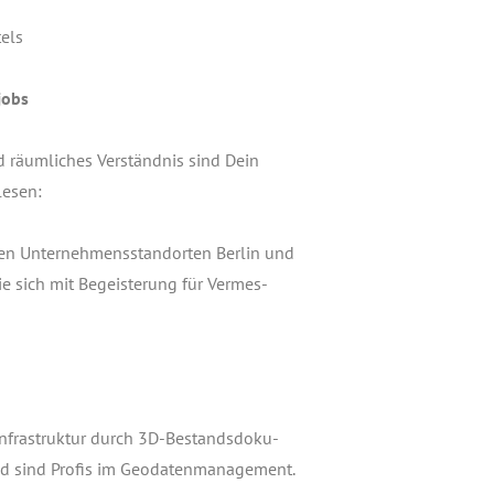
tels
jobs
d räum­li­ches Ver­ständ­nis sind Dein
rlesen:
n Unter­neh­mens­stand­or­ten Ber­lin und
ie sich mit Begeis­te­rung für Ver­mes­
 Infra­struk­tur durch 3D-Bestands­do­ku­
d sind Pro­fis im Geo­da­ten­ma­nage­ment.