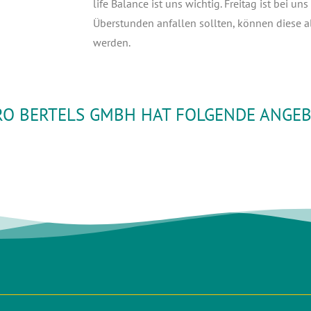
life Balan­ce ist uns wich­tig. Frei­tag ist bei 
Über­stun­den anfal­len soll­ten, kön­nen die­se al
werden.
O BERTELS GMBH HAT FOLGENDE ANGEB