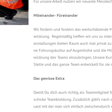
Für unse­re Arbeit nut­zen wir neu­es­te Mess­t
Mit­ein­an­der- Füreinander
Wir för­dern und for­dern das wert­schät­zen­de Mit
wick­lung. Regel­mä­ßig tref­fen wir uns zu inte
an­stal­tun­gen bie­ten Raum auch mal pri­vat zu
ne Füh­rungs­kul­tur auf Augen­hö­he und die Mög­l
wick­lung des Teams ein­zu­brin­gen. Unse­re Kun­
Stel­le und das gan­ze Team ent­wi­ckelt für si
Das gewis­se Extra
Damit Du dich auch rich­tig als Team­mit­glied
schi­cke Team­klei­dung. Zusätz­lich gibt’s nach 
card mit der man sich ein­fach zwi­schen­durc