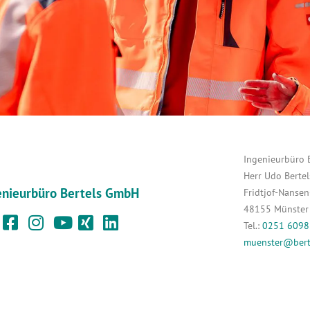
Ingenieurbüro 
Herr Udo Bertel
enieurbüro Bertels GmbH
Fridtjof-Nanse
48155 Münster
Tel.:
0251 6098
muenster@berte