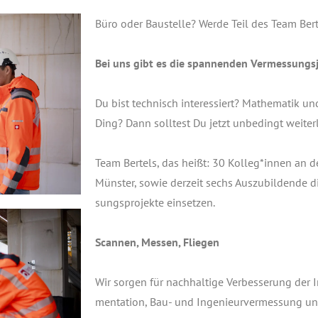
Büro oder Bau­stel­le? Wer­de Teil des Team Ber
Bei uns gibt es die span­nen­den Vermessungs
Du bist tech­nisch inter­es­siert? Mathe­ma­tik un
Ding? Dann soll­test Du jetzt unbe­dingt weite
Team Ber­tels, das heißt: 30 Kolleg*innen an de
Müns­ter, sowie der­zeit sechs Aus­zu­bil­den­de d
sungs­pro­jek­te einsetzen.
Scan­nen, Mes­sen, Flie­gen
Wir sor­gen für nach­hal­ti­ge Ver­bes­se­rung der
men­ta­ti­on, Bau- und Inge­nieur­ver­mes­sung un