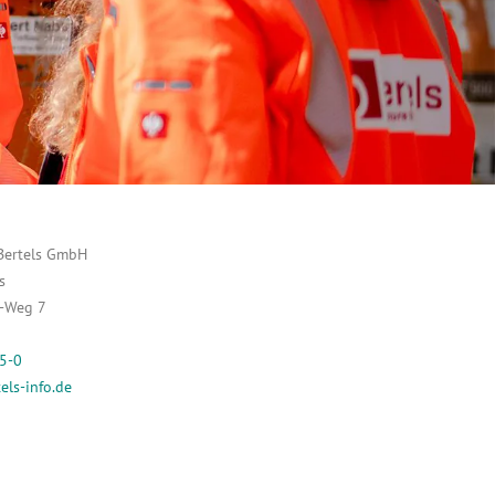
Bertels GmbH
s
n-Weg 7
5-0
ls-info.de