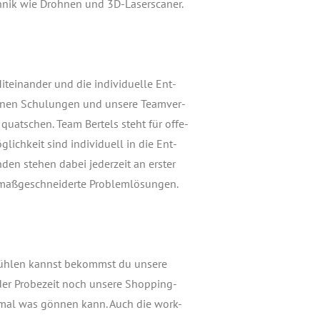
ech­nik wie Droh­nen und 3D-Laserscaner.
­ein­an­der und die indi­vi­du­el­le Ent­
r­nen Schu­lun­gen und unse­re Team­ver­
 quat­schen. Team Ber­tels steht für offe­
ich­keit sind indi­vi­du­ell in die Ent­
den ste­hen dabei jeder­zeit an ers­ter
e maß­ge­schnei­der­te Problemlösungen.
 füh­len kannst bekommst du unse­re
der Pro­be­zeit noch unse­re Shop­ping­
h mal was gön­nen kann. Auch die work-