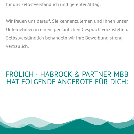
für uns selbst­ver­ständ­lich und geleb­ter All­tag.
Wir freu­en uns dar­auf, Sie ken­nen­zu­ler­nen und Ihnen unser
Unter­neh­men in einem per­sön­li­chen Gespräch vor­zu­stel­len.
Selbst­ver­ständ­lich behan­deln wir Ihre Bewer­bung streng
vertraulich.
FRÖLICH · HABROCK & PARTNER MBB
HAT FOLGENDE ANGEBOTE FÜR DICH: