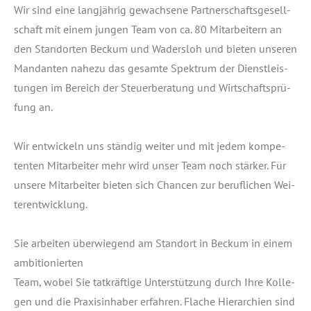
Wir sind eine lang­jäh­rig gewach­se­ne Part­ner­schafts­ge­sell­
schaft mit einem jun­gen Team von ca. 80 Mit­ar­bei­tern an
den Stand­or­ten Beckum und Waders­loh und bie­ten unse­ren
Man­dan­ten nahe­zu das gesam­te Spek­trum der Dienst­leis­
tun­gen im Bereich der Steu­er­be­ra­tung und Wirt­schafts­prü­
fung an.
Wir ent­wi­ckeln uns stän­dig wei­ter und mit jedem kom­pe­
ten­ten Mit­ar­bei­ter mehr wird unser Team noch stär­ker. Für
unse­re Mit­ar­bei­ter bie­ten sich Chan­cen zur beruf­li­chen Wei­
ter­ent­wick­lung.
Sie arbei­ten über­wie­gend am Stand­ort in Beckum in einem
ambi­tio­nier­ten
Team, wobei Sie tat­kräf­ti­ge Unter­stüt­zung durch Ihre Kol­le­
gen und die Pra­xis­in­ha­ber erfah­ren. Fla­che Hier­ar­chien sind