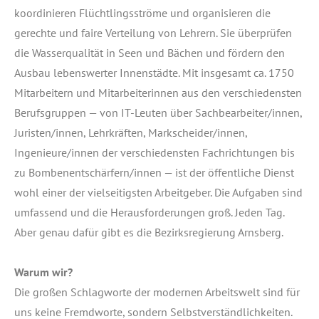
koor­di­nie­ren Flücht­lings­strö­me und orga­ni­sie­ren die
gerech­te und fai­re Ver­tei­lung von Leh­rern. Sie über­prü­fen
die Was­ser­qua­li­tät in Seen und Bächen und för­dern den
Aus­bau lebens­wer­ter Innen­städ­te. Mit ins­ge­samt ca. 1750
Mit­ar­bei­tern und Mit­ar­bei­te­rin­nen aus den ver­schie­dens­ten
Berufs­grup­pen — von IT-Leu­ten über Sachbearbeiter/innen,
Juristen/innen, Lehr­kräf­ten, Markscheider/innen,
Ingenieure/innen der ver­schie­dens­ten Fach­rich­tun­gen bis
zu Bombenentschärfern/innen — ist der öffent­li­che Dienst
wohl einer der viel­sei­tigs­ten Arbeit­ge­ber. Die Auf­ga­ben sind
umfas­send und die Her­aus­for­de­run­gen groß. Jeden Tag.
Aber genau dafür gibt es die Bezirks­re­gie­rung Arnsberg.
War­um wir?
Die gro­ßen Schlag­wor­te der moder­nen Arbeits­welt sind für
uns kei­ne Fremd­wor­te, son­dern Selbst­ver­ständ­lich­kei­ten.