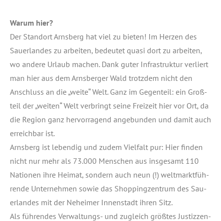
War­um hier?
Der Stand­ort Arns­berg hat viel zu bie­ten! Im Her­zen des
Sau­er­lan­des zu arbei­ten, bedeu­tet qua­si dort zu arbei­ten,
wo ande­re Urlaub machen. Dank guter Infra­struk­tur ver­liert
man hier aus dem Arns­ber­ger Wald trotz­dem nicht den
Anschluss an die „wei­te“ Welt. Ganz im Gegen­teil: ein Groß­
teil der „wei­ten“ Welt ver­bringt sei­ne Frei­zeit hier vor Ort, da
die Regi­on ganz her­vor­ra­gend ange­bun­den und damit auch
erreich­bar ist.
Arns­berg ist leben­dig und zudem Viel­falt pur: Hier fin­den
nicht nur mehr als 73.000 Men­schen aus ins­ge­samt 110
Natio­nen ihre Hei­mat, son­dern auch neun (!) welt­markt­füh­
ren­de Unter­neh­men sowie das Shop­ping­zen­trum des Sau­
er­lan­des mit der Nehei­mer Innen­stadt ihren Sitz.
Als füh­ren­des Ver­wal­tungs- und zugleich größ­tes Jus­tiz­zen­