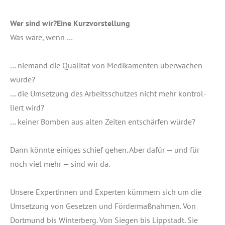
Wer sind wir?
Eine Kurz­vor­stel­lung
Was wäre, wenn …
… nie­mand die Qua­li­tät von Medi­ka­men­ten über­wa­chen
wür­de?
… die Umset­zung des Arbeits­schut­zes nicht mehr kon­trol­
liert wird?
… kei­ner Bom­ben aus alten Zei­ten ent­schär­fen würde?
Dann könn­te eini­ges schief gehen. Aber dafür — und für
noch viel mehr — sind wir da.
Unse­re Exper­tin­nen und Exper­ten küm­mern sich um die
Umset­zung von Geset­zen und För­der­maß­nah­men. Von
Dort­mund bis Win­ter­berg. Von Sie­gen bis Lipp­stadt. Sie