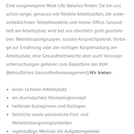
Eine aus­ge­wo­ge­ne Work-Life-Balan­ce fin­den Sie bei uns
schon lan­ge; genau­so wie fle­xi­ble Arbeits­zei­ten, die unter­
schied­lichs­ten Teil­zeit­mo­del­le und Home-Office. Gesund­
heit am Arbeits­platz wird bei uns eben­falls groß geschrie­
ben: Betriebs­sport­grup­pen, sozia­le Ansprech­part­ner, Vor­trä­
ge zur Ernäh­rung oder der rich­ti­gen Kör­per­hal­tung am
Arbeits­platz, eine Gesund­heits­wo­che aber auch Vor­sor­ge­
un­ter­su­chun­gen gehö­ren zum Reper­toire des
BGM
(Behörd­li­ches Gesund­heits­ma­nage­ment).
Wir bie­ten:
einen siche­ren Arbeitsplatz
ein durch­dach­tes Mentoringkonzept
hel­fen­de Kol­le­gin­nen und Kollegen
fach­li­che sowie per­sön­li­che Fort- und
Weiterbildungsmöglichkeiten
regel­mä­ßi­ge Wech­sel der Aufgabengebiete.