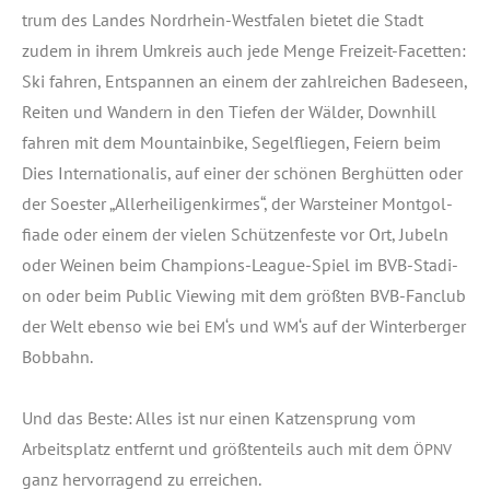
trum des Lan­des Nord­rhein-West­fa­len bie­tet die Stadt
zudem in ihrem Umkreis auch jede Men­ge Frei­zeit-Facet­ten:
Ski fah­ren, Ent­span­nen an einem der zahl­rei­chen Bade­seen,
Rei­ten und Wan­dern in den Tie­fen der Wäl­der, Downhill
fah­ren mit dem Moun­tain­bike, Segel­flie­gen, Fei­ern beim
Dies Inter­na­tio­na­lis, auf einer der schö­nen Berg­hüt­ten oder
der Soes­ter „Aller­hei­li­gen­kir­mes“, der War­stei­ner Mont­gol­
fia­de oder einem der vie­len Schüt­zen­fes­te vor Ort, Jubeln
oder Wei­nen beim Cham­pi­ons-League-Spiel im BVB-Sta­di­
on oder beim Public Vie­w­ing mit dem größ­ten BVB-Fan­club
der Welt eben­so wie bei
‘s und
‘s auf der Win­ter­ber­ger
EM
WM
Bobbahn.
Und das Bes­te: Alles ist nur einen Kat­zen­sprung vom
Arbeits­platz ent­fernt und größ­ten­teils auch mit dem
ÖPNV
ganz her­vor­ra­gend zu erreichen.