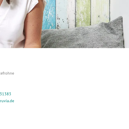
tefrohne
331383
ruvia.de