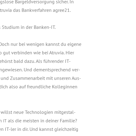
­lo­se Bar­geld­ver­sor­gung sicher. In
Atru­via das Bank­ver­fah­ren agree21.
s Stu­di­um in der Ban­ken-IT.
. Doch nur bei weni­gen kannst du eige­ne
 so gut ver­bin­den wie bei Atru­via. Hier
hörst bald dazu. Als füh­ren­der IT-
e ange­wie­sen. Und dem­entspre­chend ver­
 und Zusam­men­ar­beit mit unse­ren Aus­
ich also auf freund­li­che Kol­le­gin­nen
 willst neue Tech­no­lo­gien mit­ge­stal­
on
als die meis­ten in dei­ner Fami­lie?
IT
 IT-ler in dir. Und kannst gleich­zei­tig