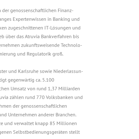
 in der genos­sen­schaft­li­chen Finanz­
lan­ges Exper­ten­wis­sen in Ban­king und
Ban­ken zuge­schnit­te­nen IT-Lösun­gen und
eb über das Atru­via Bank­ver­fah­ren bis
r­neh­men zukunfts­wei­sen­de Tech­no­lo­
ie­rung und Regu­la­to­rik groß.
ter und Karls­ru­he sowie Nie­der­las­sun­
tigt gegen­wär­tig ca. 5.100
­chen Umsatz von rund 1,37 Mil­li­ar­den
ru­via zäh­len rund 770 Volks­ban­ken und
eh­men der genos­sen­schaft­li­chen
n und Unter­neh­men ande­rer Bran­chen.
ze und ver­wal­tet knapp 85 Mil­lio­nen
­nen Selbst­be­die­nungs­ge­rä­ten stellt