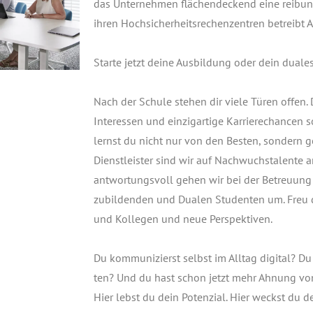
das Unter­neh­men flä­chen­de­ckend eine rei­bungs
ihren Hoch­si­cher­heits­re­chen­zen­tren betreibt 
Star­te jetzt dei­ne Aus­bil­dung oder dein dua­le
Nach der Schu­le ste­hen dir vie­le Türen offen
Inter­es­sen und ein­zig­ar­ti­ge Kar­rie­re­chan­cen
lernst du nicht nur von den Bes­ten, son­dern ge
Dienst­leis­ter sind wir auf Nach­wuchs­ta­len­t
ant­wor­tungs­voll gehen wir bei der Betreu­ung
zu­bil­den­den und Dua­len Stu­den­ten um. Freu d
und Kol­le­gen und neue Per­spek­ti­ven.
Du kom­mu­ni­zierst selbst im All­tag digi­tal? Du
ten? Und du hast schon jetzt mehr Ahnung v
Hier lebst du dein Poten­zi­al. Hier weckst du den