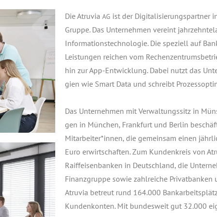
Die Atru­via
ist der Digi­ta­li­sie­rungs­part­ner
AG
Grup­pe. Das Unter­neh­men ver­eint jahr­zehn­te­
Infor­ma­ti­ons­tech­no­lo­gie. Die spe­zi­ell auf 
Leis­tun­gen rei­chen vom Rechen­zen­trums­be­tri
hin zur App-Ent­wick­lung. Dabei nutzt das Unte
gien wie Smart Data und schreibt Pro­zess­op­ti­m
Das Unter­neh­men mit Ver­wal­tungs­sitz in Müns­
gen in Mün­chen, Frank­furt und Ber­lin beschäf­
Mitarbeiter*innen, die gemein­sam einen jähr­li
Euro erwirt­schaf­ten. Zum Kun­den­kreis von At
Raiff­ei­sen­ban­ken in Deutsch­land, die Unter­n
Finanz­grup­pe sowie zahl­rei­che Pri­vat­ban­ke
Atru­via betreut rund 164.000 Bank­ar­beits­plät­
Kun­den­kon­ten. Mit bun­des­weit gut 32.000 eige