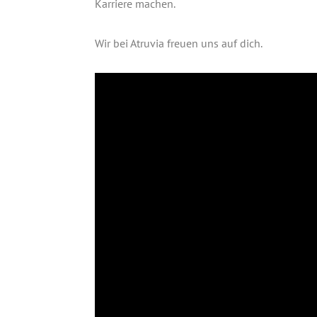
Kar­rie­re machen.
Wir bei Atru­via freu­en uns auf dich.